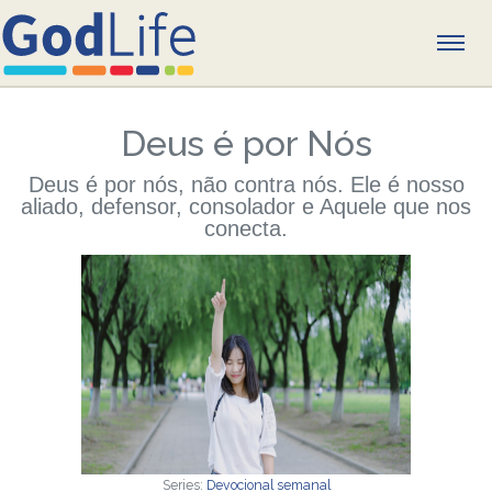
CONHEÇA JESUS
Deus é por Nós
SIGA JESUS
Deus é por nós, não contra nós. Ele é nosso
aliado, defensor, consolador e Aquele que nos
conecta.
Buscando a Jesus
Próximos passos por 30 dias
Guia para Novos Convertidos
Devocional semanal
A BÍBLIA
Series:
Devocional semanal