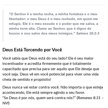
Sobre a Bíblia
"O Senhor é a minha rocha, a minha fortaleza e o meu
libertador; o meu Deus é o meu rochedo, em quem me
Leia a Bíblia
refugio. Ele é o meu escudo e o poder que me salva, a
minha torre alta. Clamo ao Senhor, que é digno de
louvor, e sou salvo dos meus inimigos."
Salmos 18:2-3
Baixe o aplicativo da Bíblia
CONECTE-SE
Deus Está Torcendo por Você
Você sabia que Deus está do seu lado? Ele é seu maior 
incentivador e acredita firmemente que é totalmente 
capacitado que precisa para ser aquilo que Ele deseja que 
você seja. Deus vê em você potencial para viver uma vida 
cheia de sentido e propósito!
Deus nunca vai estar contra você. Não importa o que esteja 
acontecendo, Ele está sempre agindo a seu favor.
“Se Deus é por nós, quem será contra nós?” (
Romanos 8:31 – 
NVI
)