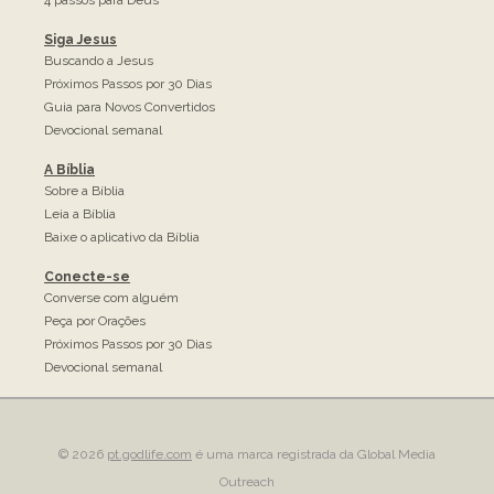
4 passos para Deus
Siga Jesus
Buscando a Jesus
Próximos Passos por 30 Dias
Guia para Novos Convertidos
Devocional semanal
A Bíblia
Sobre a Bíblia
Leia a Bíblia
Baixe o aplicativo da Bíblia
Conecte-se
Converse com alguém
Peça por Orações
Próximos Passos por 30 Dias
Devocional semanal
©
2026
pt.godlife.com
é uma marca registrada da Global Media
Outreach