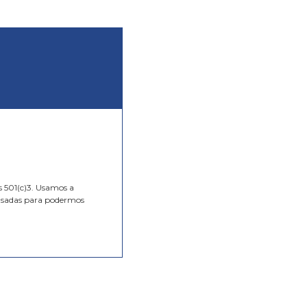
s 501(c)3. Usamos a
 usadas para podermos