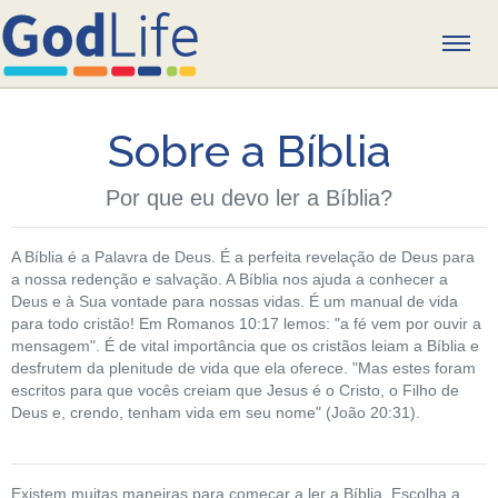
CONHEÇA JESUS
Sobre a Bíblia
SIGA JESUS
Por que eu devo ler a Bíblia?
Buscando a Jesus
A Bíblia é a Palavra de Deus. É a perfeita revelação de Deus para
a nossa redenção e salvação. A Bíblia nos ajuda a conhecer a
Deus e à Sua vontade para nossas vidas. É um manual de vida
Próximos passos por 30 dias
para todo cristão! Em Romanos 10:17 lemos: "a fé vem por ouvir a
mensagem". É de vital importância que os cristãos leiam a Bíblia e
Guia para Novos Convertidos
desfrutem da plenitude de vida que ela oferece. "Mas estes foram
escritos para que vocês creiam que Jesus é o Cristo, o Filho de
Devocional semanal
Deus e, crendo, tenham vida em seu nome" (João 20:31).
A BÍBLIA
Existem muitas maneiras para começar a ler a Bíblia. Escolha a