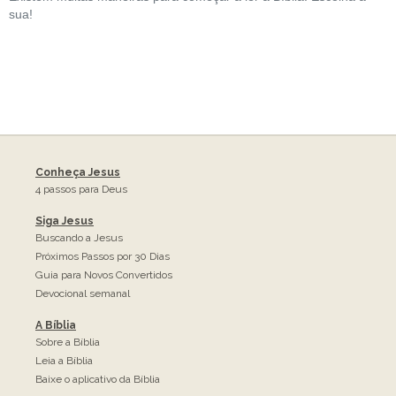
sua!
Sobre a Bíblia
Leia a Bíblia
Baixe o aplicativo da Bíblia
Conheça Jesus
CONECTE-SE
4 passos para Deus
Siga Jesus
Buscando a Jesus
Próximos Passos por 30 Dias
Guia para Novos Convertidos
Devocional semanal
A Bíblia
Sobre a Bíblia
Leia a Bíblia
Baixe o aplicativo da Bíblia